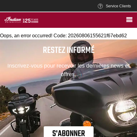
Service Clients
Oops, an error occurred! Code: 20260806155621f67ebd62
RESTEZ INFORMÉ
Inscrivez-vous pour recevoir les dernières news et
offres.
S'ABONNER