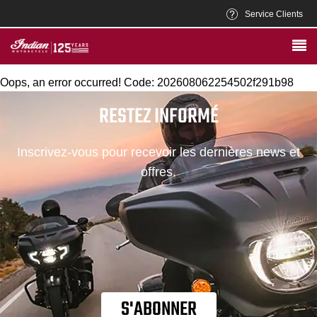
Service Clients
Oops, an error occurred! Code: 202608062254502f291b98
RESTEZ INFORMÉ
Inscrivez-vous pour recevoir les dernières news et
offres.
S'ABONNER