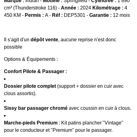
Marque :
Indian -
Modèle :
Springfield -
Cylindrée :
1 890
cm³ (Thunderstroke 116) -
Année :
2024
Kilométrage :
4
450 KM -
Permis :
A -
Réf :
DEP5301 -
Garantie :
12 mois
Il s'agit d'un
dépôt vente
, aucune reprise n'est donc
possible
Options & Équipements :
Confort Pilote & Passager :
Dossier pilote complet
(support + dossier en cuir avec
clous assortis).
Sissy bar passager chromé
avec coussin en cuir à clous.
Marche-pieds Premium
: Kit patins plancher "Vintage"
pour le conducteur et "Premium" pour le passager.