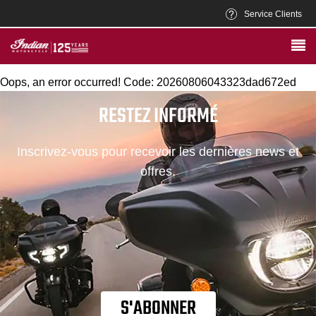
Service Clients
Oops, an error occurred! Code: 20260806043323dad672ed
RESTEZ INFORMÉ
Inscrivez-vous pour recevoir les dernières news et
offres.
S'ABONNER