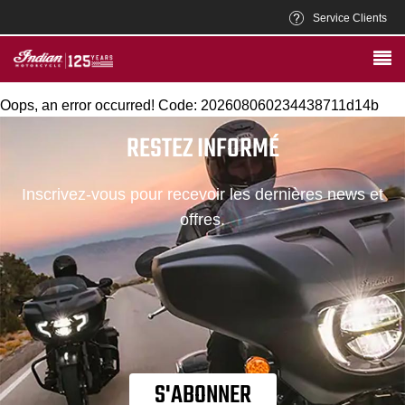
Service Clients
Oops, an error occurred! Code: 202608060234438711d14b
RESTEZ INFORMÉ
Inscrivez-vous pour recevoir les dernières news et
offres.
S'ABONNER