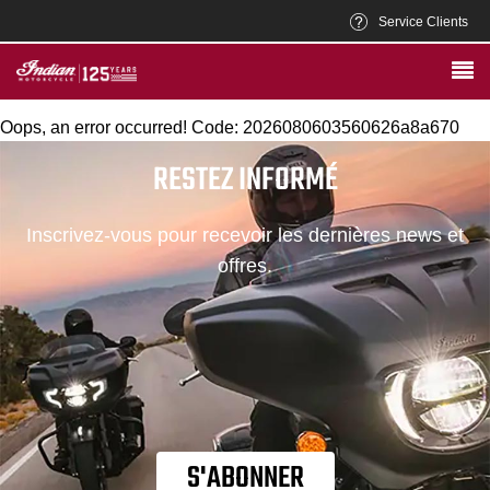
Service Clients
Oops, an error occurred! Code: 2026080603560626a8a670
RESTEZ INFORMÉ
Inscrivez-vous pour recevoir les dernières news et
offres.
S'ABONNER