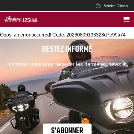
Service Clients
Oops, an error occurred! Code: 20260809133328d7e99a74
RESTEZ INFORMÉ
Inscrivez-vous pour recevoir les dernières news et
offres.
S'ABONNER