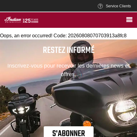
Service Clients
Oops, an error occurred! Code: 20260808070703913a8fc8
RESTEZ INFORMÉ
Inscrivez-vous pour recevoir les dernières news et
offres.
S'ABONNER