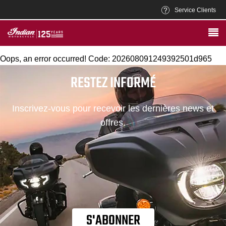
Service Clients
Oops, an error occurred! Code: 202608091249392501d965
RESTEZ INFORMÉ
Inscrivez-vous pour recevoir les dernières news et
offres.
S'ABONNER