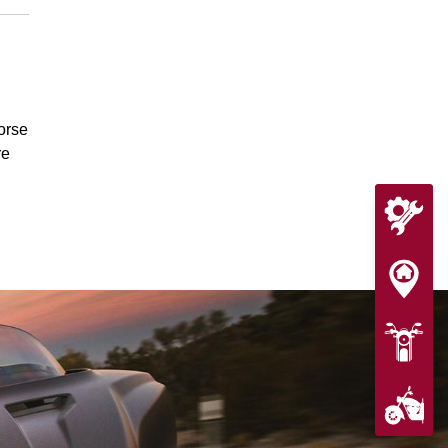
orse
re