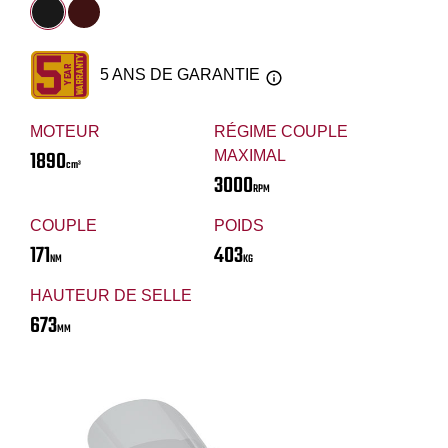
5 ANS DE GARANTIE
MOTEUR
RÉGIME COUPLE
1890
MAXIMAL
cm³
3000
RPM
COUPLE
POIDS
171
403
NM
KG
HAUTEUR DE SELLE
673
MM