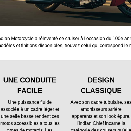
ndian Motorcycle a réinventé ce cruiser à l'occasion du 100e an
odèles et finitions disponibles, trouvez celui qui correspond le 
UNE CONDUITE
DESIGN
FACILE
CLASSIQUE
Une puissance fluide
Avec son cadre tubulaire, se
associée à un cadre léger et
amortisseurs arrière
une selle basse rendent ces
apparents et son look épuré,
motos accessibles à tous les
l'Indian Chief incarne la
types de motards. Les
catégorie des cruisers qu'ell