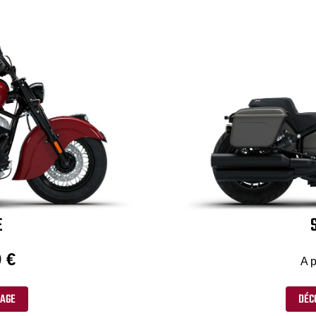
E
 €
A p
TAGE
DÉC