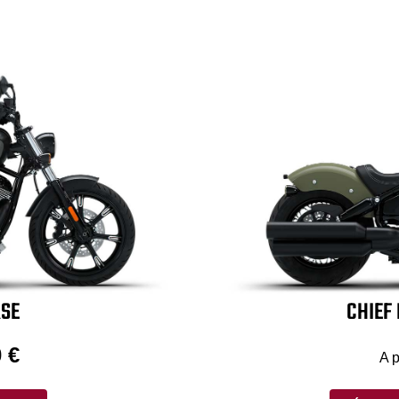
RSE
CHIEF
 €
A p