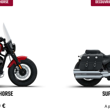
 HORSE
DÉCOUVRI
 HORSE
SUP
 €
A p