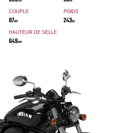
cm³
HP
COUPLE
POIDS
87
243
NM
KG
HAUTEUR DE SELLE
649
MM