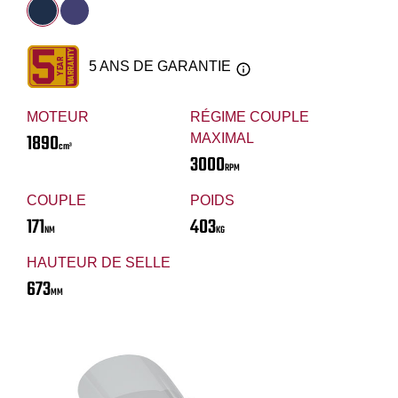
5 ANS DE GARANTIE
MOTEUR
RÉGIME COUPLE
1890
MAXIMAL
cm³
3000
RPM
COUPLE
POIDS
171
403
NM
KG
HAUTEUR DE SELLE
673
MM