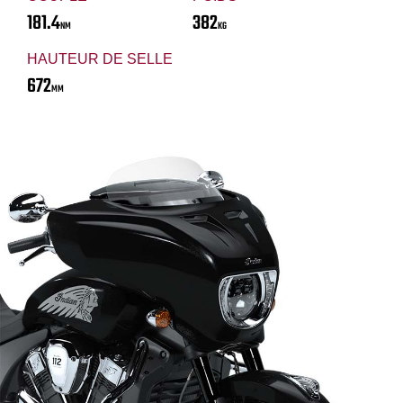
181.4
382
NM
KG
HAUTEUR DE SELLE
672
MM