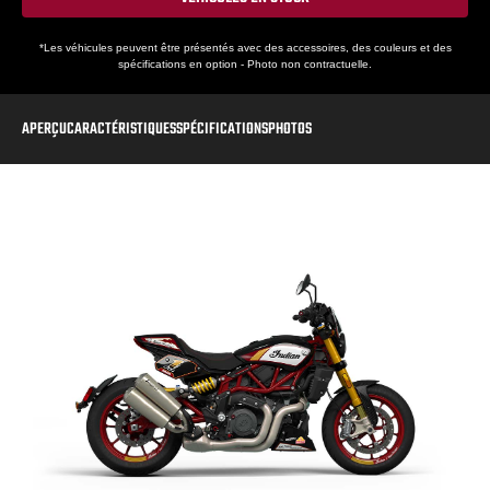
*Les véhicules peuvent être présentés avec des accessoires, des couleurs et des
spécifications en option - Photo non contractuelle.
APERÇU
CARACTÉRISTIQUES
SPÉCIFICATIONS
PHOTOS