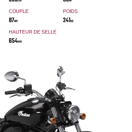
cm³
HP
COUPLE
POIDS
87
241
NM
KG
HAUTEUR DE SELLE
654
MM