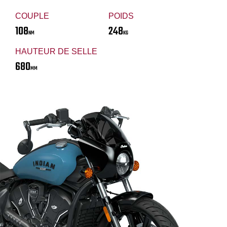
COUPLE
POIDS
108
248
NM
KG
HAUTEUR DE SELLE
680
MM